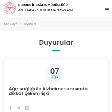
BURDUR İL SAĞLIK MÜDÜRLÜĞÜ
GÖLHİSAR 4 NOLU MUSTAFA ERAVCI ASM
Ana Sayfa
Duyurular
Duyurular
07
Ağu
Ağız sağlığı ile Alzheimer arasında
dikkat çeken ilişki