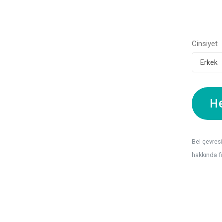
Cinsiyet
H
Bel çevresi
hakkında f