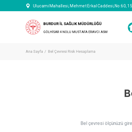
Ulucami Mahallesi, Mehmet Erkal Caddesi,No:60, 1
BURDUR İL SAĞLIK MÜDÜRLÜĞÜ
GÖLHİSAR 4 NOLU MUSTAFA ERAVCI ASM
Ana Sayfa
Bel Çevresi Risk Hesaplama
B
Bel çevresi ölçünüzü gire